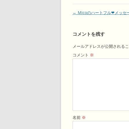
投
←
Micoのハートフル❤メッセ
稿
ナ
コメントを残す
ビ
ゲ
メールアドレスが公開されるこ
ー
コメント
※
シ
ョ
ン
名前
※