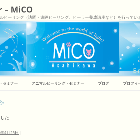
er – MiCO
ルヒーリング（訪問・遠隔ヒーリング、ヒーラー養成講座など）を行ってい
コ
ン
・セミナー
アニマルヒーリング・セミナー
ブログ
プロフィ
テ
ン
ツ
へ
✨
ス
キ
ッ
ました
プ
6年4月25日
|